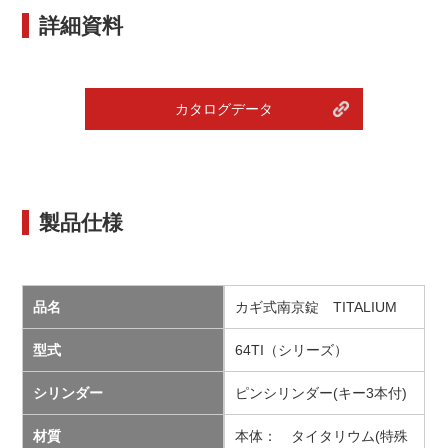
詳細資料
カタログデータ
製品仕様
品名
カギ式南京錠 TITALIUM
型式
64TI（シリーズ）
シリンダー
ピンシリンダー(キー3本付)
材質
本体： タイタリウム(特殊