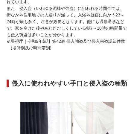
れています。
また、侵入盗（いわゆる泥棒や強盗）に狙われる時間帯では、
街なかや住宅地での人通りが減って、入浴や就寝に向かう23～
24時が最も多く、注意が必要となります。他にも通勤通学など
で、家を空けた後やあわただしくしている朝7～10時の時間帯で
も侵入窃盗は多いことが分かります。
※警視庁｜令和5年統計 第42表 侵入強盗及び侵入窃盗認知件数
(場所別及び時間帯別)
侵入に使われやすい手口と侵入盗の種類