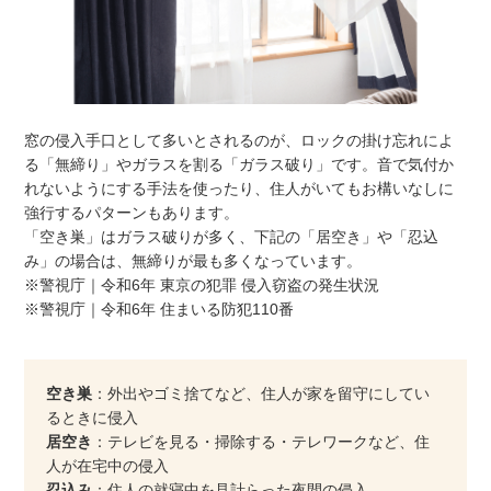
窓の侵入手口として多いとされるのが、ロックの掛け忘れによ
る「無締り」やガラスを割る「ガラス破り」です。音で気付か
れないようにする手法を使ったり、住人がいてもお構いなしに
強行するパターンもあります。
「空き巣」はガラス破りが多く、下記の「居空き」や「忍込
み」の場合は、無締りが最も多くなっています。
※警視庁｜令和6年 東京の犯罪 侵入窃盗の発生状況
※警視庁｜令和6年 住まいる防犯110番
空き巣
：外出やゴミ捨てなど、住人が家を留守にしてい
るときに侵入
居空き
：テレビを見る・掃除する・テレワークなど、住
人が在宅中の侵入
忍込み
：住人の就寝中を見計らった夜間の侵入