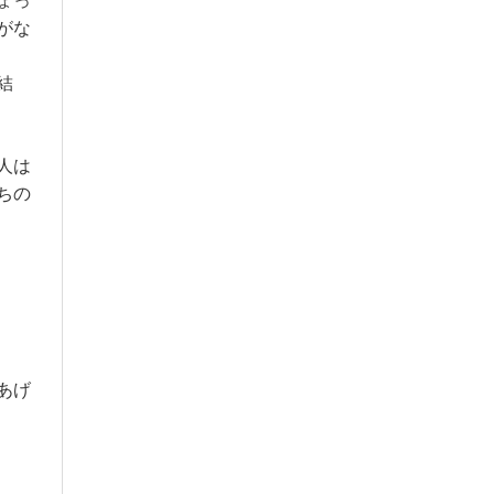
ょっ
がな
結
人は
ちの
あげ