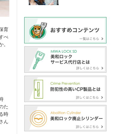
保育
すべ
か。
時
のた
る時
さん