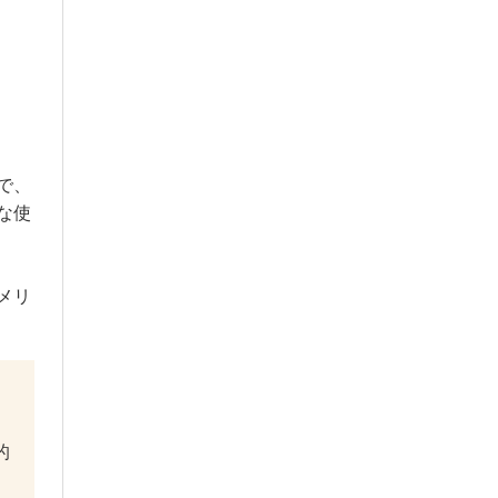
で、
な使
メリ
的