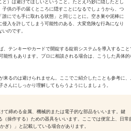
こと）は避けてほしいということ。たとえ巧妙に隠したとし
、子供の手の届くところに隠すことになるでしょうから、つ
「誰にでも手に取れる状態」と同じことに。空き巣や泥棒に
に侵入を許してしまう可能性のある、大変危険な行為になり
ないのです。
ば、テンキーやカードで開錠する錠前システムを導入すること
可能性もあります。プロに相談される場合は、こうした具体的
が来るのは避けられません。ここでご紹介したことも参考に、
子さんにしっかり理解してもらうようにしましょう。
り付けて締める金属、機械的または電子的な部品をいいます。鍵
する（操作する）ための器具をいいます。ここでは便宜上、日常
かぎ）」と記載している場合があります。