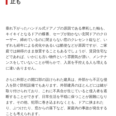
止も
垂れ下がったハンドル式ドアノブの原因である摩耗した軸も、
キイキイとなるドアの蝶番、セーブが効かない玄関ドアのクロ
ーザー、締めているのに閉まらない窓のクレセント錠など、い
ずれも経年による劣化やあるいは酷使などが原因ですが、ご家
庭では納得のまま放置することもあるでしょうが、賃貸住宅な
どであれば、いかにも古い物件という雰囲気が漂い、メンテナ
ンスをしていないことが明らかで、入居を手控える人も増える
に違いありません。
さらに外部との開口部の設けられた建具は、外部から不正な侵
入を防ぐ防犯設備でもあります。外部建具のほとんどには鍵が
取り付けられており、これに不具合が生じていると侵入者を遮
断することができず、日常生活を平穏に保つことが困難になり
ます。その他、犯罪に巻き込まれなくとも、ドアに挟まれた
り、ぶつけたり、窓からの落下など、家庭内の事故が発生する
ことも考えられます。