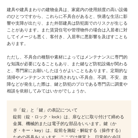
建具や建具まわりの建物金具は、家庭内の使用頻度の高い設備
のひとつですから、これらに不具合があると、快適な生活に影
響や支障が出たり、また外部建具は防犯面でのリスクが生じる
ことがあります。また賃貸住宅や管理物件の場合は入居者に対
してイメージも悪く、客付き、入居率に悪影響を及ぼすことも
あります。
ただし、不具合の種類や素材によってはメンテナンスに専門的
な知識が必要になることもあり、また鍵など防犯設備が関わる
と、専門家にお願いしたほうがよいこともあります。定期的な
清掃やメンテナンスでは解消されない不具合、不調、不安、故
障などが発生した際は、鍵と防犯のプロである専門店に調査や
相談を依頼してみてはいかがでしょうか。
※「錠」と「鍵」の表記について
錠前（錠・ロック・lock）は、扉などに取り付けて締める
金属、機械的または電子的な部品をいいます。鍵（か
ぎ・キー・key）は、錠前を施錠・解錠する（操作する）
ための器具をいいます。ここでは便宜上、日常的な会話