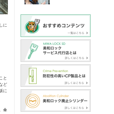
しに
こと
など
坂に
。傘