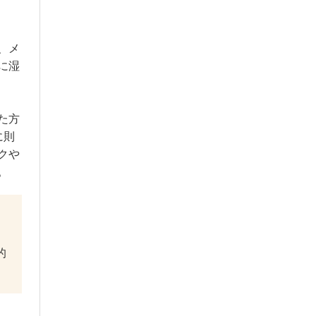
、メ
に湿
た方
に則
クや
。
的