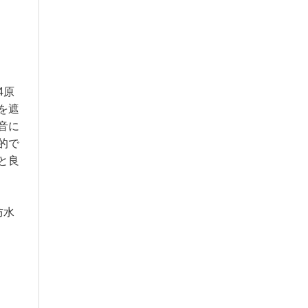
4原
を遮
音に
的で
と良
防水