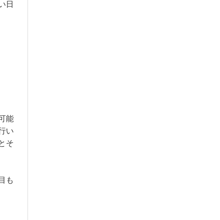
い日
可能
行い
とそ
目も