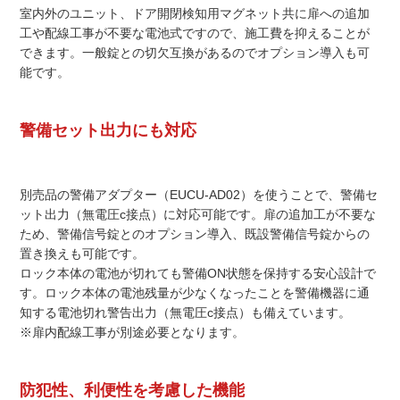
室内外のユニット、ドア開閉検知用マグネット共に扉への追加
工や配線工事が不要な電池式ですので、施工費を抑えることが
できます。一般錠との切欠互換があるのでオプション導入も可
能です。
警備セット出力にも対応
別売品の警備アダプター（EUCU-AD02）を使うことで、警備セ
ット出力（無電圧c接点）に対応可能です。扉の追加工が不要な
ため、警備信号錠とのオプション導入、既設警備信号錠からの
置き換えも可能です。
ロック本体の電池が切れても警備ON状態を保持する安心設計で
す。ロック本体の電池残量が少なくなったことを警備機器に通
知する電池切れ警告出力（無電圧c接点）も備えています。
※扉内配線工事が別途必要となります。
防犯性、利便性を考慮した機能