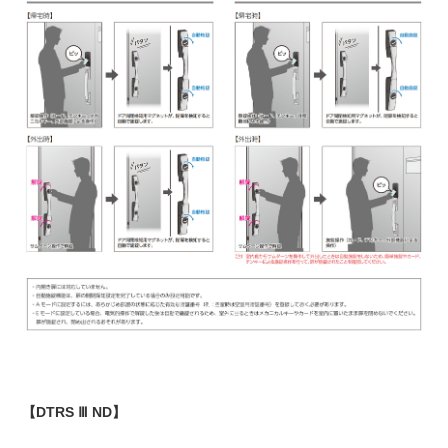
【DTRS Ⅲ ND】