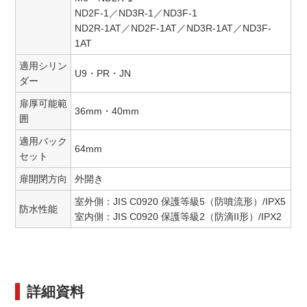
ND2F-1／ND3R-1／ND3F-1
ND2R-1AT／ND2F-1AT／ND3R-1AT／ND3F-
1AT
適用シリン
U9・PR・JN
ダー
扉厚可能範
36mm・40mm
囲
適用バック
64mm
セット
扉開閉方向
外開き
室外側：JIS C0920 保護等級5（防噴流形）/IPX5
防水性能
室内側：JIS C0920 保護等級2（防滴II形）/IPX2
詳細資料